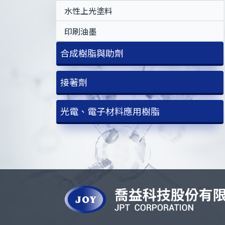
水性上光塗料
印刷油墨
合成樹脂與助劑
環氧丙烯酸酯樹脂
接著劑
純丙烯酸酯樹脂
UV固化接著劑
光電、電子材料應用樹脂
脂肪族聚氨酯丙烯酸酯樹脂
水性接著劑
PCB硬板應用
芳香族聚氨酯丙烯酸酯樹脂
PCB軟板應用
胺基改性聚醚丙烯酸酯樹脂
LED PCB應用
聚酯丙烯酸酯樹脂
反應性胺配合劑