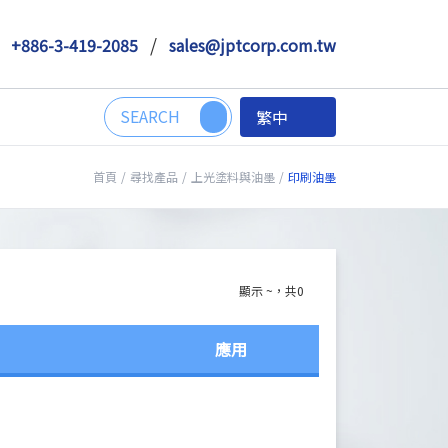
/
+886-3-419-2085
sales@jptcorp.com.tw
繁中
首頁
/
尋找產品
/
上光塗料與油墨
/
印刷油墨
顯示 ~，共0
應用